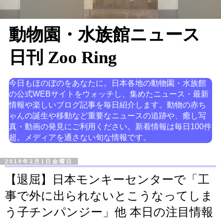
動物園・水族館ニュース
日刊 Zoo Ring
今日もほのぼのをあなたに。日本各地の動物園・水族館
の公式WEBサイトをウォッチし、集めたニュース・最新
情報や楽しいブログ記事を毎日紹介します。動物の赤ち
ゃんの誕生や移動など重要なニュースの追跡や、癒し写
真・動画の発見にご利用ください。新着情報は毎日100件
超。メディアを通さない旬な情報です。
2019年2月1日金曜日
【退屈】日本モンキーセンターで「工
事で外に出られないとこうなってしま
う子チンパンジー」他 本日の注目情報