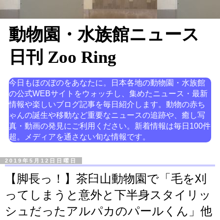
動物園・水族館ニュース
日刊 Zoo Ring
今日もほのぼのをあなたに。日本各地の動物園・水族館
の公式WEBサイトをウォッチし、集めたニュース・最新
情報や楽しいブログ記事を毎日紹介します。動物の赤ち
ゃんの誕生や移動など重要なニュースの追跡や、癒し写
真・動画の発見にご利用ください。新着情報は毎日100件
超。メディアを通さない旬な情報です。
2019年5月12日日曜日
【脚長っ！】茶臼山動物園で「毛を刈
ってしまうと意外と下半身スタイリッ
シュだったアルパカのパールくん」他