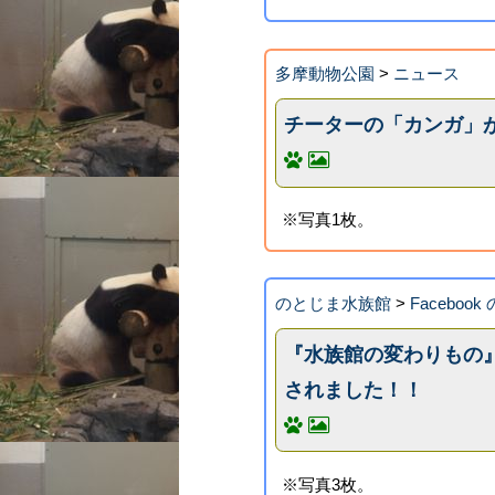
多摩動物公園
>
ニュース
チーターの「カンガ」
※写真1枚。
のとじま水族館
>
Faceboo
『水族館の変わりもの
されました！！
※写真3枚。