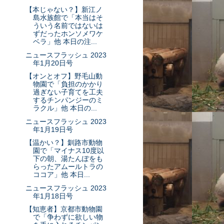
【本じゃない？】新江ノ
島水族館で「本当はそ
ういう名前ではないは
ずだったホンソメワケ
ベラ」他 本日の注...
ニュースフラッシュ 2023
年1月20日号
【オンとオフ】野毛山動
物園で「負担のかかり
過ぎない子育てを工夫
するチンパンジーのミ
ラクル」他 本日の...
ニュースフラッシュ 2023
年1月19日号
【温かい？】釧路市動物
園で「マイナス10度以
下の朝、湯たんぽをも
らったアムールトラの
ココア」他 本日...
ニュースフラッシュ 2023
年1月18日号
【知恵者】京都市動物園
で「争わずに欲しい物