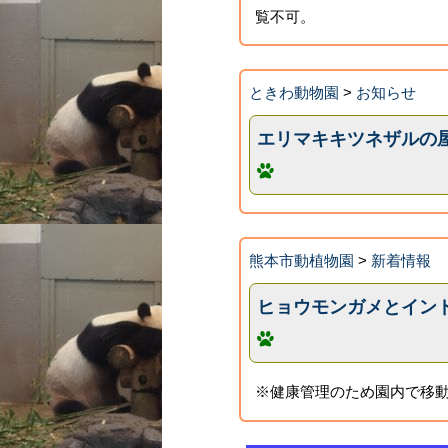
覧不可。
ときわ動物園
>
お知らせ
エリマキキツネザルの屋
熊本市動植物園
>
新着情報
ヒョウモンガメとイン
※健康管理のため園内で移