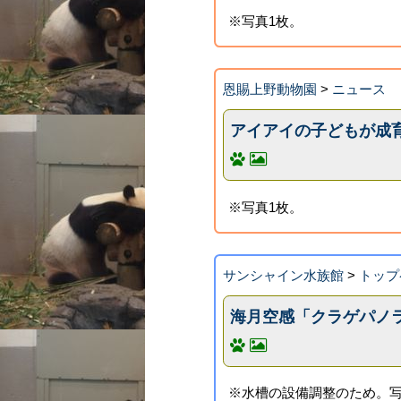
※写真1枚。
恩賜上野動物園
>
ニュース
アイアイの子どもが成
※写真1枚。
サンシャイン水族館
>
トップ
海月空感「クラゲパノ
※水槽の設備調整のため。写