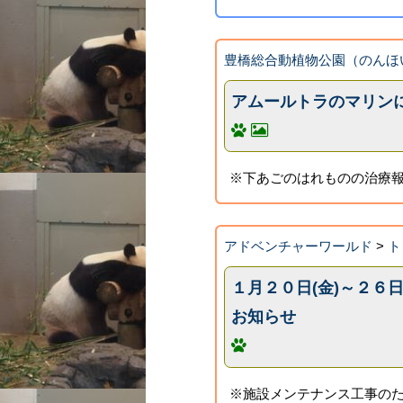
豊橋総合動植物公園（のんほ
アムールトラのマリン
※下あごのはれものの治療報
アドベンチャーワールド
>
ト
１月２０日(金)～２６
お知らせ
※施設メンテナンス工事の