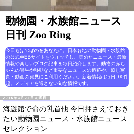
動物園・水族館ニュース
日刊 Zoo Ring
今日もほのぼのをあなたに。日本各地の動物園・水族館
の公式WEBサイトをウォッチし、集めたニュース・最新
情報や楽しいブログ記事を毎日紹介します。動物の赤ち
ゃんの誕生や移動など重要なニュースの追跡や、癒し写
真・動画の発見にご利用ください。新着情報は毎日100件
超。メディアを通さない旬な情報です。
2015年3月24日火曜日
海遊館で命の乳首他 今日押さえておき
たい動物園ニュース・水族館ニュース
セレクション