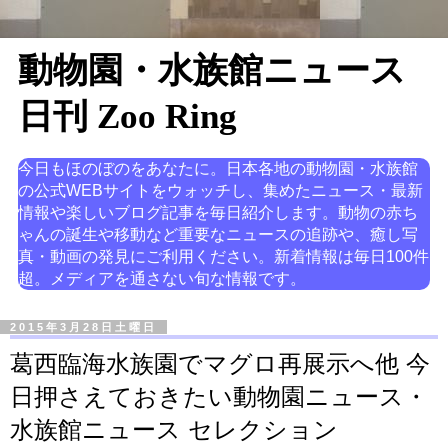
動物園・水族館ニュース
日刊 Zoo Ring
今日もほのぼのをあなたに。日本各地の動物園・水族館
の公式WEBサイトをウォッチし、集めたニュース・最新
情報や楽しいブログ記事を毎日紹介します。動物の赤ち
ゃんの誕生や移動など重要なニュースの追跡や、癒し写
真・動画の発見にご利用ください。新着情報は毎日100件
超。メディアを通さない旬な情報です。
2015年3月28日土曜日
葛西臨海水族園でマグロ再展示へ他 今
日押さえておきたい動物園ニュース・
水族館ニュース セレクション