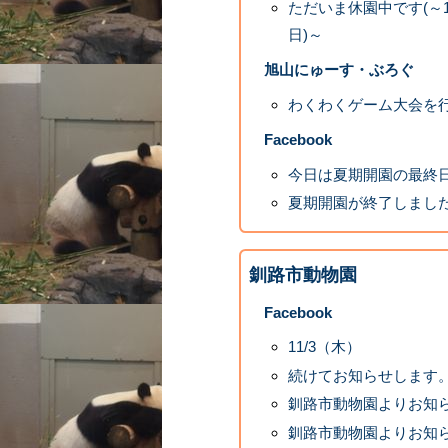
ただいま休園中です(～1
日)～
旭山にゅーす・ぶろぐ
わくわくゲーム大会を
Facebook
今日は夏期開園の最終
夏期開園が終了しまし
釧路市動物園
Facebook
11/3（木）
続けてお知らせします
釧路市動物園よりお知
釧路市動物園よりお知