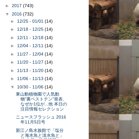
►
2017
(743)
▼
2016
(732)
►
12/25 - 01/01
(14)
►
12/18 - 12/25
(14)
►
12/11 - 12/18
(14)
►
12/04 - 12/11
(14)
►
11/27 - 12/04
(14)
►
11/20 - 11/27
(14)
►
11/13 - 11/20
(14)
►
11/06 - 11/13
(14)
▼
10/30 - 11/06
(14)
東山動植物園で人気動
物"裏ベストテン"発表、
なぜか1位が...他 本日の
注目情報セレクション
ニュースフラッシュ 2016
年11月5日号
新江ノ島水族館で「塩分
と海水魚と淡水魚と」