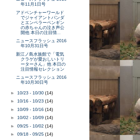
年11月1日号
アドベンチャーワールド
でジャイアントパンダ
とエンペラーペンギン
の赤ちゃんの泣き声公
開他 本日の注目情...
ニュースフラッシュ 2016
年10月31日号
新江ノ島水族館で「電気
クラゲが愛おしいトリ
ーターさん」他 本日の
注目情報セレクション
ニュースフラッシュ 2016
年10月30日号
►
10/23 - 10/30
(14)
►
10/16 - 10/23
(14)
►
10/09 - 10/16
(14)
►
10/02 - 10/09
(14)
►
09/25 - 10/02
(14)
►
09/18 - 09/25
(14)