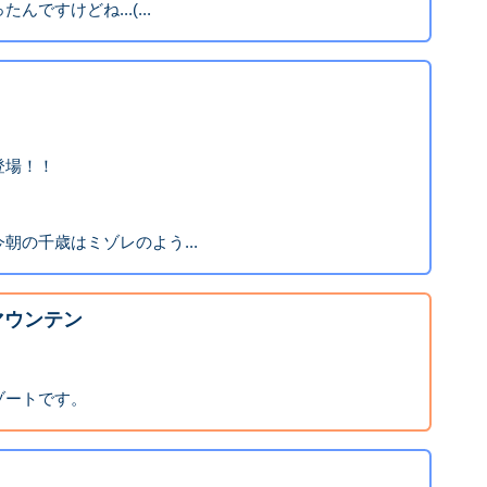
ですけどね...(...
登場！！
朝の千歳はミゾレのよう...
マウンテン
ゾートです。