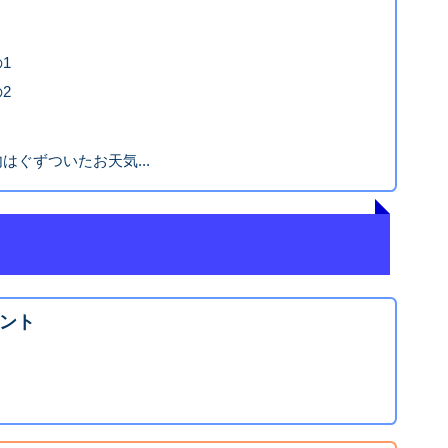
1
2
内はぐずついたお天気...
ント