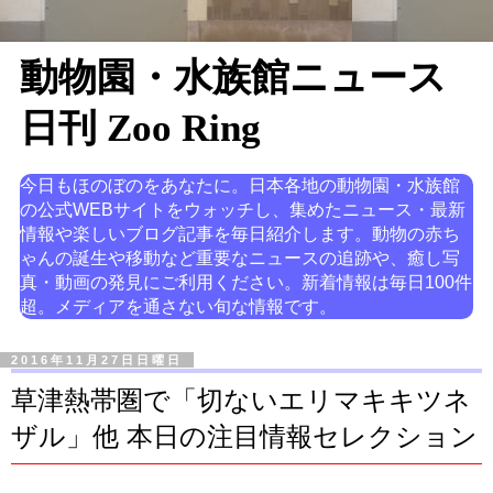
動物園・水族館ニュース
日刊 Zoo Ring
今日もほのぼのをあなたに。日本各地の動物園・水族館
の公式WEBサイトをウォッチし、集めたニュース・最新
情報や楽しいブログ記事を毎日紹介します。動物の赤ち
ゃんの誕生や移動など重要なニュースの追跡や、癒し写
真・動画の発見にご利用ください。新着情報は毎日100件
超。メディアを通さない旬な情報です。
2016年11月27日日曜日
草津熱帯圏で「切ないエリマキキツネ
ザル」他 本日の注目情報セレクション