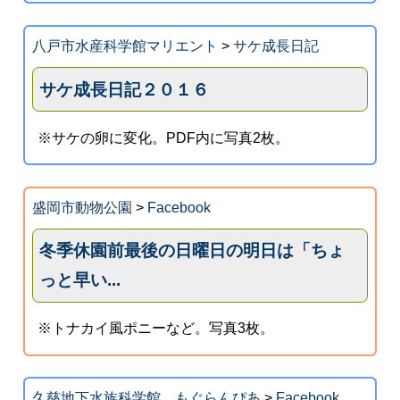
八戸市水産科学館マリエント
>
サケ成長日記
サケ成長日記２０１６
※サケの卵に変化。PDF内に写真2枚。
盛岡市動物公園
>
Facebook
冬季休園前最後の日曜日の明日は「ちょ
っと早い...
※トナカイ風ポニーなど。写真3枚。
久慈地下水族科学館 もぐらんぴあ
>
Facebook