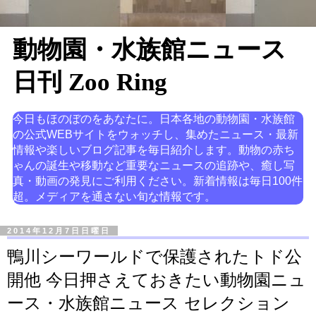
動物園・水族館ニュース
日刊 Zoo Ring
今日もほのぼのをあなたに。日本各地の動物園・水族館
の公式WEBサイトをウォッチし、集めたニュース・最新
情報や楽しいブログ記事を毎日紹介します。動物の赤ち
ゃんの誕生や移動など重要なニュースの追跡や、癒し写
真・動画の発見にご利用ください。新着情報は毎日100件
超。メディアを通さない旬な情報です。
2014年12月7日日曜日
鴨川シーワールドで保護されたトド公
開他 今日押さえておきたい動物園ニュ
ース・水族館ニュース セレクション