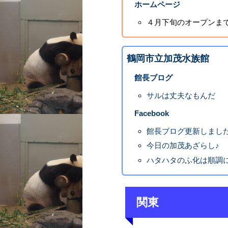
ホームページ
４月下旬のオープンまで
鶴岡市立加茂水族館
館長ブログ
サルは丈夫なもんだ
Facebook
館長ブログ更新しました
今日の加茂あざらし♪
ハタハタのふ化は順調
関東