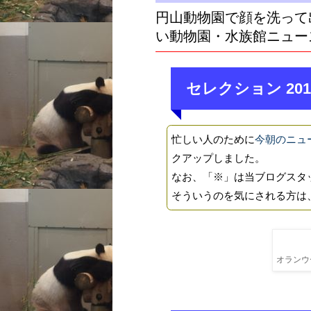
円山動物園で顔を洗って
い動物園・水族館ニュー
セレクション 201
忙しい人のために
今朝のニュ
クアップしました。
なお、「※」は当ブログスタ
そういうのを気にされる方は
オランウー