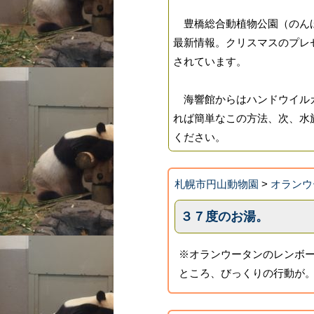
豊橋総合動植物公園（のんほ
最新情報。クリスマスのプレ
されています。
海響館からはハンドウイルカ
れば簡単なこの方法、次、水
ください。
札幌市円山動物園
>
オランウ
３７度のお湯。
※オランウータンのレンボ
ところ、びっくりの行動が。