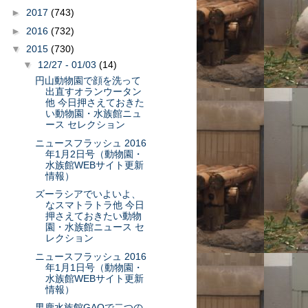
►
2017
(743)
►
2016
(732)
▼
2015
(730)
▼
12/27 - 01/03
(14)
円山動物園で顔を洗って
出直すオランウータン
他 今日押さえておきた
い動物園・水族館ニュ
ース セレクション
ニュースフラッシュ 2016
年1月2日号（動物園・
水族館WEBサイト更新
情報）
ズーラシアでいよいよ、
なスマトラトラ他 今日
押さえておきたい動物
園・水族館ニュース セ
レクション
ニュースフラッシュ 2016
年1月1日号（動物園・
水族館WEBサイト更新
情報）
男鹿水族館GAOで二つの