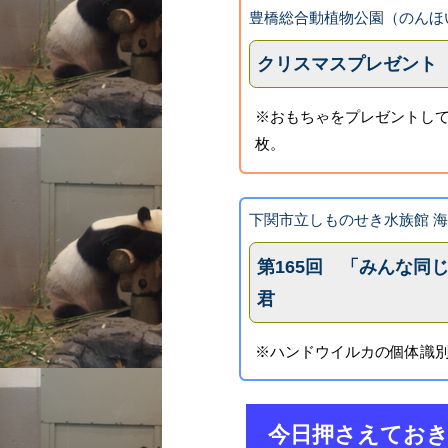
豊橋総合動植物公園（のんほ
クリスマスプレゼント
※おもちゃをプレゼントして
枚。
下関市立しものせき水族館 
第165回 「みんな同
君
※ハンドウイルカの個体識別
今日押さえてお