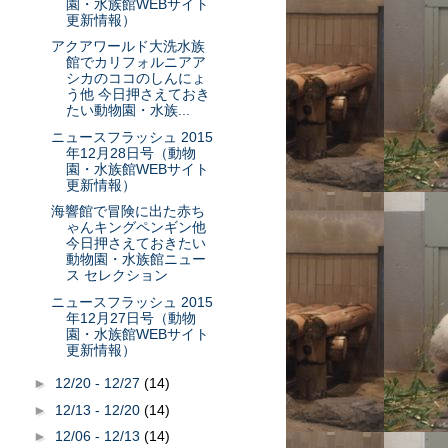
園・水族館WEBサイト
更新情報）
アクアワールド大洗水族
館でカリフォルニアア
シカのココのしんにょ
う他 今日押さえておき
たい動物園・水族...
ニュースフラッシュ 2015
年12月28日号（動物
園・水族館WEBサイト
更新情報）
海響館で冒険に出た赤ち
ゃんキングペンギン他
今日押さえておきたい
動物園・水族館ニュー
ス セレクション
ニュースフラッシュ 2015
年12月27日号（動物
園・水族館WEBサイト
更新情報）
►
12/20 - 12/27
(14)
►
12/13 - 12/20
(14)
►
12/06 - 12/13
(14)