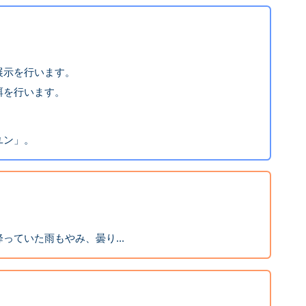
展示を行います。
餌を行います。
ユン」。
っていた雨もやみ、曇り...