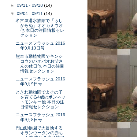
►
09/11 - 09/18
(14)
▼
09/04 - 09/11
(14)
名古屋港水族館で「らし
からぬ」オオカミウオ
他 本日の注目情報セレ
クション
ニュースフラッシュ 2016
年9月10日号
熊本市動植物園でキンシ
コウのパオパオお父さ
んの休日他 本日の注目
情報セレクション
ニュースフラッシュ 2016
年9月9日号
ときわ動物園でよその子
を育てる4歳のボンネッ
トモンキー他 本日の注
目情報セレクション
ニュースフラッシュ 2016
年9月8日号
円山動物園で大冒険する
オランウータンの赤ち