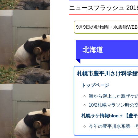
ニュースフラッシュ 201
9月9日の動物園・水族館WE
北海道
札幌市豊平川さけ科学館
トップページ
海から遡上した親ザケ
10/2札幌マラソン時
札幌サケ情報blog.+ 【
今年の豊平川水系第一