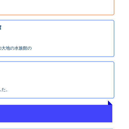
館
の大地の水族館の
した。