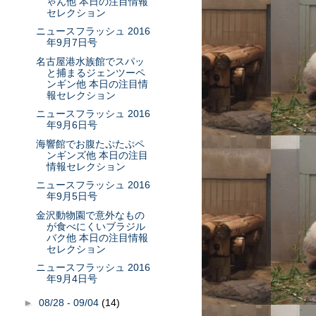
ゃん他 本日の注目情報
セレクション
ニュースフラッシュ 2016
年9月7日号
名古屋港水族館でスパッ
と捕まるジェンツーペ
ンギン他 本日の注目情
報セレクション
ニュースフラッシュ 2016
年9月6日号
海響館でお腹たぷたぷペ
ンギンズ他 本日の注目
情報セレクション
ニュースフラッシュ 2016
年9月5日号
金沢動物園で意外なもの
が食べにくいブラジル
バク他 本日の注目情報
セレクション
ニュースフラッシュ 2016
年9月4日号
►
08/28 - 09/04
(14)