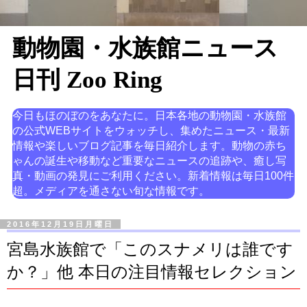
動物園・水族館ニュース
日刊 Zoo Ring
今日もほのぼのをあなたに。日本各地の動物園・水族館
の公式WEBサイトをウォッチし、集めたニュース・最新
情報や楽しいブログ記事を毎日紹介します。動物の赤ち
ゃんの誕生や移動など重要なニュースの追跡や、癒し写
真・動画の発見にご利用ください。新着情報は毎日100件
超。メディアを通さない旬な情報です。
2016年12月19日月曜日
宮島水族館で「このスナメリは誰です
か？」他 本日の注目情報セレクション