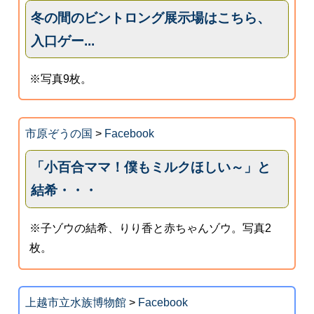
冬の間のビントロング展示場はこちら、
入口ゲー...
※写真9枚。
市原ぞうの国
>
Facebook
「小百合ママ！僕もミルクほしい～」と
結希・・・
※子ゾウの結希、りり香と赤ちゃんゾウ。写真2
枚。
上越市立水族博物館
>
Facebook