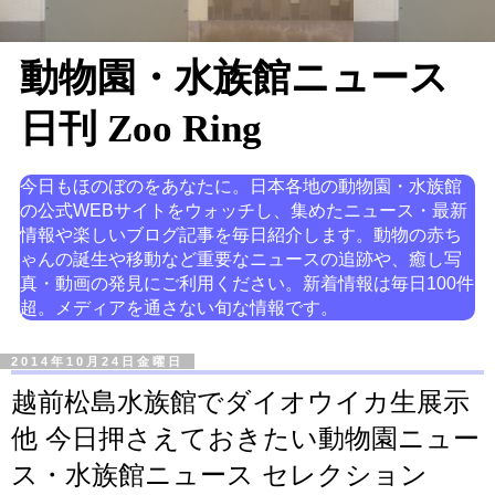
動物園・水族館ニュース
日刊 Zoo Ring
今日もほのぼのをあなたに。日本各地の動物園・水族館
の公式WEBサイトをウォッチし、集めたニュース・最新
情報や楽しいブログ記事を毎日紹介します。動物の赤ち
ゃんの誕生や移動など重要なニュースの追跡や、癒し写
真・動画の発見にご利用ください。新着情報は毎日100件
超。メディアを通さない旬な情報です。
2014年10月24日金曜日
越前松島水族館でダイオウイカ生展示
他 今日押さえておきたい動物園ニュー
ス・水族館ニュース セレクション