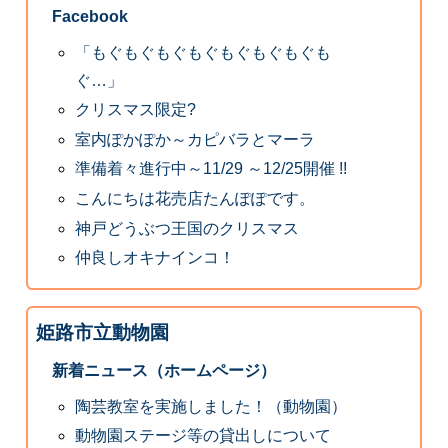
Facebook
「もぐもぐもぐもぐもぐもぐもぐも
ぐ…」
クリスマス限定?
室内ぽかぽか～カピバラとマーラ
準備着々進行中～11/29 ～12/25開催 !!
こんにちは花売店たんぽぽです。
神戸どうぶつ王国のクリスマス
仲良しオキナインコ！
姫路市立動物園
新着ニュース（ホームページ）
陶芸教室を実施しました！（動物園）
動物園ステージ等の貸出しについて