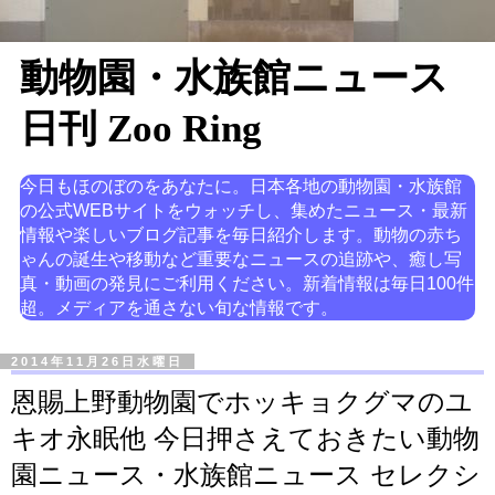
動物園・水族館ニュース
日刊 Zoo Ring
今日もほのぼのをあなたに。日本各地の動物園・水族館
の公式WEBサイトをウォッチし、集めたニュース・最新
情報や楽しいブログ記事を毎日紹介します。動物の赤ち
ゃんの誕生や移動など重要なニュースの追跡や、癒し写
真・動画の発見にご利用ください。新着情報は毎日100件
超。メディアを通さない旬な情報です。
2014年11月26日水曜日
恩賜上野動物園でホッキョクグマのユ
キオ永眠他 今日押さえておきたい動物
園ニュース・水族館ニュース セレクシ