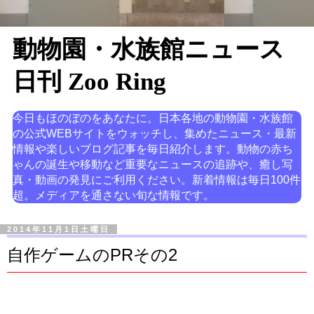
動物園・水族館ニュース
日刊 Zoo Ring
今日もほのぼのをあなたに。日本各地の動物園・水族館
の公式WEBサイトをウォッチし、集めたニュース・最新
情報や楽しいブログ記事を毎日紹介します。動物の赤ち
ゃんの誕生や移動など重要なニュースの追跡や、癒し写
真・動画の発見にご利用ください。新着情報は毎日100件
超。メディアを通さない旬な情報です。
2014年11月1日土曜日
自作ゲームのPRその2