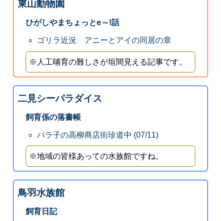
東山動物園
ひがしやまちょっとe～!話
ゴリラ近況 アニーとアイの同居の章
※人工哺育の難しさが垣間見える記事です。
二見シーパラダイス
飼育係の落書帳
パラ子の高柳商店街珍道中 (07/11)
※地域の皆様あっての水族館ですね。
鳥羽水族館
飼育日記