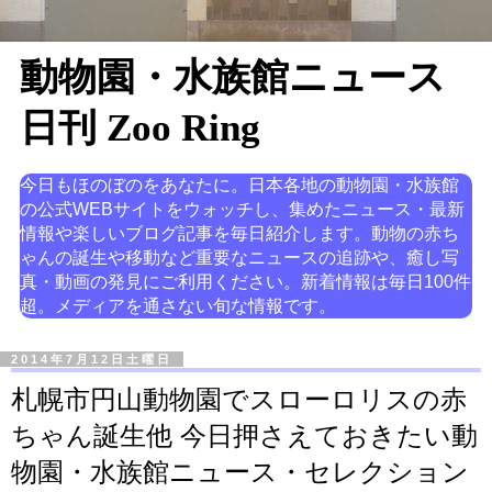
動物園・水族館ニュース
日刊 Zoo Ring
今日もほのぼのをあなたに。日本各地の動物園・水族館
の公式WEBサイトをウォッチし、集めたニュース・最新
情報や楽しいブログ記事を毎日紹介します。動物の赤ち
ゃんの誕生や移動など重要なニュースの追跡や、癒し写
真・動画の発見にご利用ください。新着情報は毎日100件
超。メディアを通さない旬な情報です。
2014年7月12日土曜日
札幌市円山動物園でスローロリスの赤
ちゃん誕生他 今日押さえておきたい動
物園・水族館ニュース・セレクション